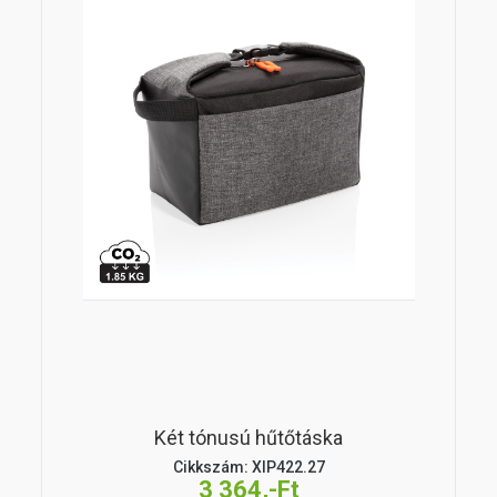
Két tónusú hűtőtáska
Cikkszám: XIP422.27
3 364,-Ft