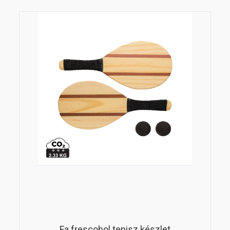
Fa frescobol tenisz készlet