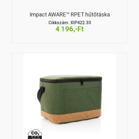
Impact AWARE™ RPET hűtőtáska
Cikkszám: XIP422.30
4 196,-Ft