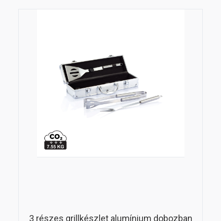
3 részes grillkészlet alumínium dobozban