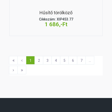
Hűsítő törölköző
Cikkszám: XIP453.77
1 686,-Ft
1
2
3
4
5
6
7
...