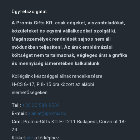
Ügyfélszolgálat
A Promix Gifts Kft. csak cégeket, viszonteladókat,
közületeket és egyéni vállalkozókat szolgál ki.
Magánszemélyek rendelését sajnos nem áll
módunkban teljesíteni. Az árak emblémázási
költséget nem tartalmaznak, végleges árat a grafika
és mennyiség ismeretében kalkulálunk.
Kollégáink készséggel állnak rendelkezésre
H-CS 8-17, P 8-15 óra között az alábbi
elérhetőségeken:
Tel.:
+36 20 589 9534
E-mail:
ajanlat@promix.hu
Cím:
Promix-Gifts Kft H-1211 Budapest, Corvin út 18-
24.
Klikkelj
ide
a térképhez