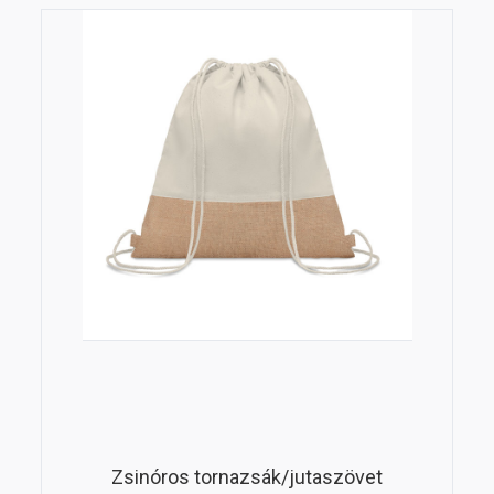
Zsinóros tornazsák/jutaszövet