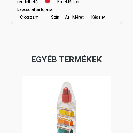
rendelhető
Érdeklődjön
kapcsolattartójánál
Cikkszám
Szín
Ár
Méret
Készlet
EGYÉB TERMÉKEK