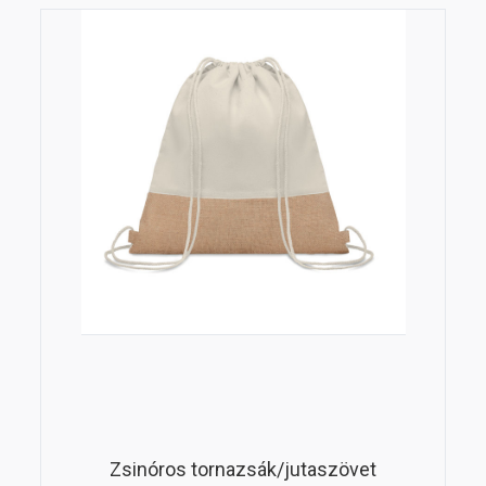
Zsinóros tornazsák/jutaszövet