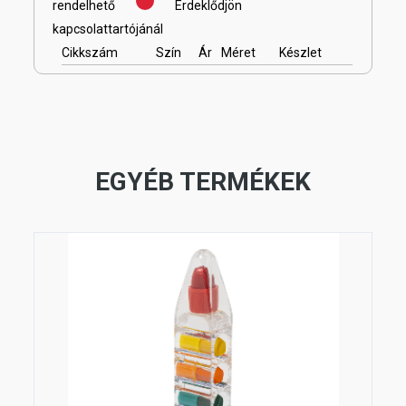
rendelhető
Érdeklődjön
kapcsolattartójánál
Cikkszám
Szín
Ár
Méret
Készlet
EGYÉB TERMÉKEK