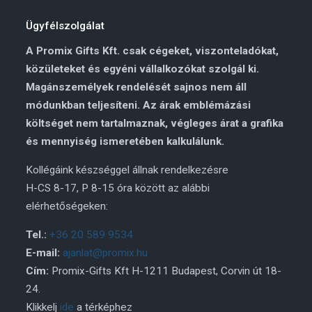
Ügyfélszolgálat
A Promix Gifts Kft. csak cégeket, viszonteladókat,
közületeket és egyéni vállalkozókat szolgál ki.
Magánszemélyek rendelését sajnos nem áll
módunkban teljesíteni. Az árak emblémázási
költséget nem tartalmaznak, végleges árat a grafika
és mennyiség ismeretében kalkulálunk.
Kollégáink készséggel állnak rendelkezésre
H-CS 8-17, P 8-15 óra között az alábbi
elérhetőségeken:
Tel.:
+36 20 589 9534
E-mail:
ajanlat@promix.hu
Cím:
Promix-Gifts Kft H-1211 Budapest, Corvin út 18-
24.
Klikkelj
ide
a térképhez