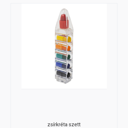
zsírkréta szett