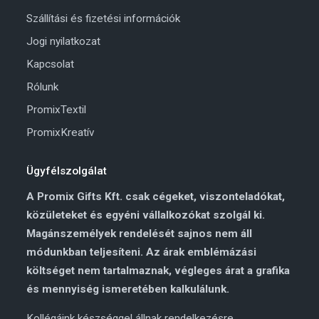
Szállítási és fizetési információk
Jogi nyilatkozat
Kapcsolat
Rólunk
PromixTextil
PromixKreatív
Ügyfélszolgálat
A Promix Gifts Kft. csak cégeket, viszonteladókat,
közületeket és egyéni vállalkozókat szolgál ki.
Magánszemélyek rendelését sajnos nem áll
módunkban teljesíteni. Az árak emblémázási
költséget nem tartalmaznak, végleges árat a grafika
és mennyiség ismeretében kalkulálunk.
Kollégáink készséggel állnak rendelkezésre