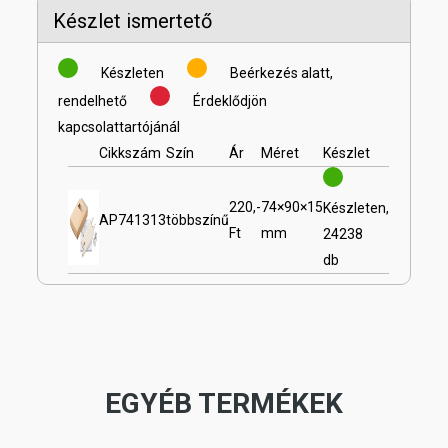
Készlet ismertető
Készleten
Beérkezés alatt,
rendelhető
Érdeklődjön
kapcsolattartójánál
Cikkszám
Szín
Ár
Méret
Készlet
220,-
74×90×15
Készleten,
AP741313
többszínű
Ft
mm
24238
db
EGYÉB TERMÉKEK