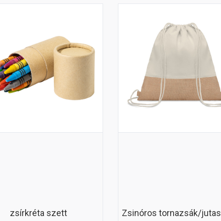
zsírkréta szett
Zsinóros tornazsák/juta