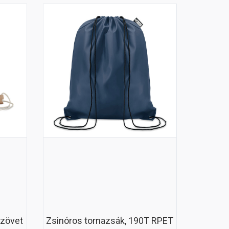
szövet
Zsinóros tornazsák, 190T RPET