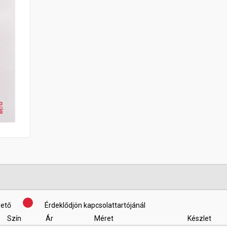
hető
Érdeklődjön kapcsolattartójánál
Szín
Ár
Méret
Készlet