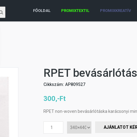
FŐOLDAL
PROMIXTEXTIL
PROMIXKREATÍV
RPET bevásárlótá
Cikkszám: AP809527
300,-Ft
RPET non-woven bevásárlótáska karácsonyi mintáv
AJÁNLATOT KÉ