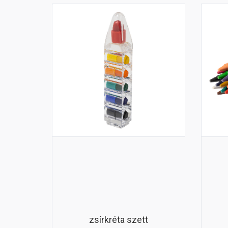
zsírkréta szett