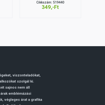
Cikkszám: 519440
349,-Ft
égeket, viszonteladókat,
alkozókat szolgál ki.
ét sajnos nem áll
z árak emblémázási
, végleges árat a grafika