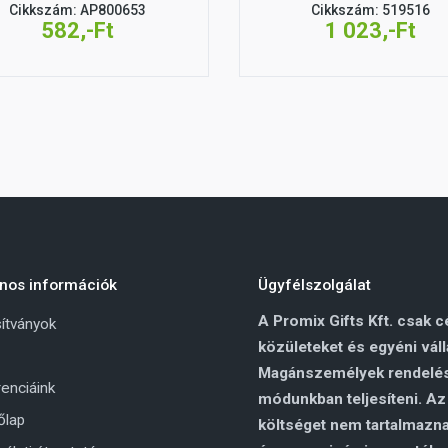
Cikkszám: AP800653
Cikkszám: 519516
582,-Ft
1 023,-Ft
nos információk
Ügyfélszolgálat
A Promix Gifts Kft. csak c
ítványok
közületeket és egyéni váll
Magánszemélyek rendelés
enciáink
módunkban teljesíteni. A
őlap
költséget nem tartalmaznak