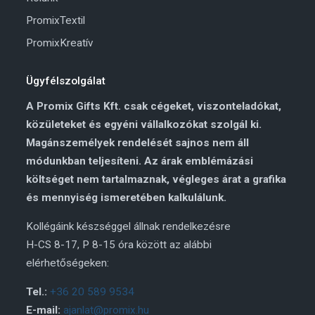
PromixTextil
PromixKreatív
Ügyfélszolgálat
A Promix Gifts Kft. csak cégeket, viszonteladókat,
közületeket és egyéni vállalkozókat szolgál ki.
Magánszemélyek rendelését sajnos nem áll
módunkban teljesíteni. Az árak emblémázási
költséget nem tartalmaznak, végleges árat a grafika
és mennyiség ismeretében kalkulálunk.
Kollégáink készséggel állnak rendelkezésre
H-CS 8-17, P 8-15 óra között az alábbi
elérhetőségeken:
Tel.:
+36 20 589 9534
E-mail:
ajanlat@promix.hu