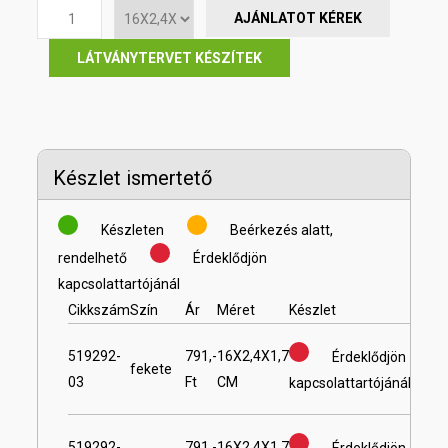
AJÁNLATOT KÉREK
LÁTVÁNYTERVET KÉSZÍTEK
Készlet ismertető
Készleten
Beérkezés alatt,
rendelhető
Érdeklődjön
kapcsolattartójánál
Cikkszám
Szín
Ár
Méret
Készlet
519292-
791,-
16X2,4X1,7
Érdeklődjön
fekete
03
Ft
CM
kapcsolattartójánál
519292-
791,-
16X2,4X1,7