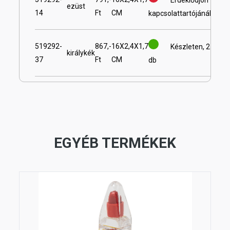
Érdeklődjön
ezüst
14
Ft
CM
kapcsolattartójánál
519292-
867,-
16X2,4X1,7
Készleten, 2
királykék
37
Ft
CM
db
EGYÉB TERMÉKEK