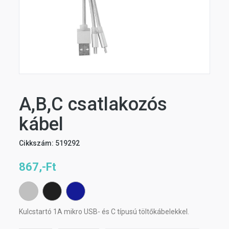
A,B,C csatlakozós
kábel
Cikkszám: 519292
867,-Ft
Kulcstartó 1A mikro USB- és C típusú töltőkábelekkel.