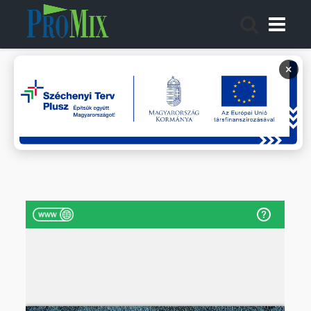
×
2026 GIFT&PROMO
PRÉMIUM
GREAT
COLLECTION
GIFT MIX
EGYEDI
AJÁNDÉKTÁRGY ÖTLETEK