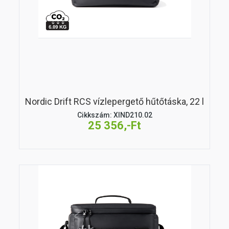
Nordic Drift RCS vízlepergető hűtőtáska, 22 l
Cikkszám: XIND210.02
25 356,-Ft