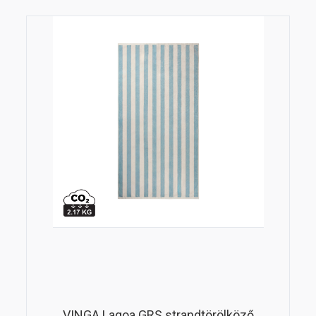
VINGA Lagoa GRS strandtörölköző