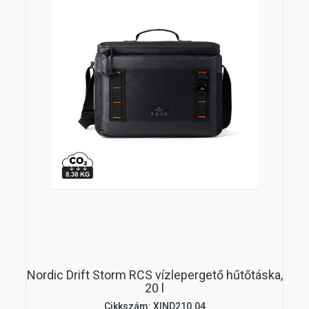
Nordic Drift Storm RCS vízlepergető hűtőtáska,
20 l
Cikkszám: XIND210.04