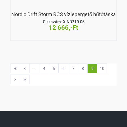
Nordic Drift Storm RCS vízlepergető hűtőtáska
Cikkszám: XIND210.05
12 666,-Ft
...
4
5
6
7
8
9
10