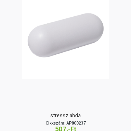
stresszlabda
Cikkszám: AP800237
507,-Ft