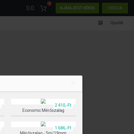
0
0.0
AJÁNLATOT KÉREK
VISSZA
Opciók
2 410,-Ft
Economic Mérőszalag
1 686,-Ft
l
Mérőszalag - 5m/19mm