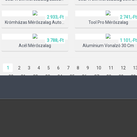
2 933,-Ft
2 741,-Ft
TERMÉK KIV
Krómházas Mérőszalag Automata Blokkolóval
Tool Pro Mérőszalag
3 788,-Ft
1 101,-Ft
Acél Mérőszalag
Alumínium Vonalzó 30 Cm
1
2
3
4
5
6
7
8
9
10
11
12
1
20
21
22
23
24
25
26
27
28
29
30
37
38
39
40
41
42
43
44
45
46
47
54
55
56
57
58
59
60
61
62
63
64
71
72
73
74
75
76
77
78
79
80
81
88
89
90
91
92
93
94
95
96
97
9
104
105
106
107
108
109
110
111
112
118
119
120
121
122
123
124
125
126
132
133
134
135
136
137
138
139
140