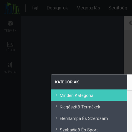
fájl
Design-ok
Megosztás
Segítség
TERMÉK
KÉPEK
SZÖVEG
KATEGÓRIÁK
Minden Kategória
Kiegészítő Termékek
Elemlámpa És Szerszám
Szabadidő És Sport