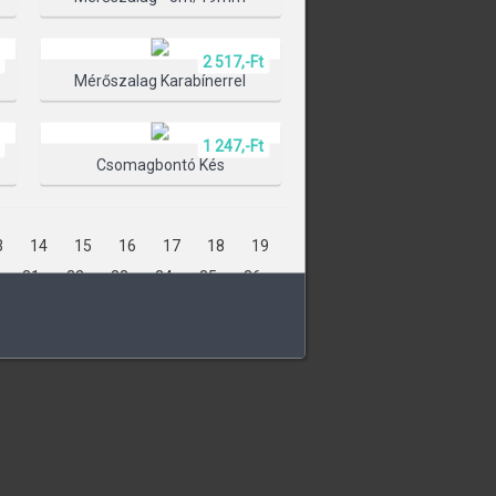
2 517,-Ft
ÁLASZTÁSA
Mérőszalag Karabínerrel
1 247,-Ft
Csomagbontó Kés
3
14
15
16
17
18
19
31
32
33
34
35
36
48
49
50
51
52
53
65
66
67
68
69
70
82
83
84
85
86
87
8
99
100
101
102
103
113
114
115
116
117
127
128
129
130
131
141
142
143
144
145