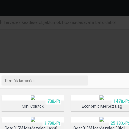
Tervezés kezdése objektumok hozzáadásával a bal oldalról
708,-Ft
1 478,-Ft
Mini Colstok
Economic Mérőszalag
3 788,-Ft
25 333,-Ft
Gear X 5M Mérőszalag Lassú/gyors Visszahúzó Funkcióval
Gear X 5M Mérőszalag 30M Lézerre