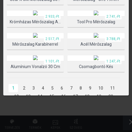
TERMÉK KIVÁLASZTÁSA
2 933,-Ft
2 741,-Ft
Krómházas Mérőszalag Automata Blokkolóval
Tool Pro Mérőszalag
2 517,-Ft
3 788,-Ft
Mérőszalag Karabínerrel
Acél Mérőszalag
1 101,-Ft
1 247,-Ft
Alumínium Vonalzó 30 Cm
Csomagbontó Kés
1
2
3
4
5
6
7
8
9
10
11
12
13
14
15
16
17
18
19
20
21
22
23
24
25
26
27
28
29
30
31
32
33
34
35
36
37
38
39
40
41
42
43
44
45
46
47
TERVEZÉS
TERMÉK
KÉPEK
SZÖVEG
48
49
50
51
52
53
54
55
56