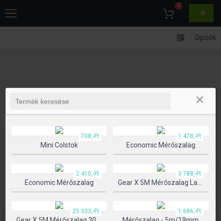
0
Opciók
708,-Ft
1 478,-Ft
Mini Colstok
Economic Mérőszalag
2 410,-Ft
3 788,-Ft
Economic Mérőszalag
Gear X 5M Mérőszalag Lassú/gyors Visszahúzó Funkcióval
25 333,-Ft
1 686,-Ft
Gear X 5M Mérőszalag 30M Lézerrel
Mérőszalag - 5m/19mm