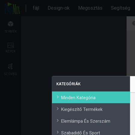
fájl
Design-ok
Megosztás
Segítség
TERMÉK
KÉPEK
SZÖVEG
KATEGÓRIÁK
Minden Kategória
Kiegészítő Termékek
Elemlámpa És Szerszám
Szabadidő És Sport