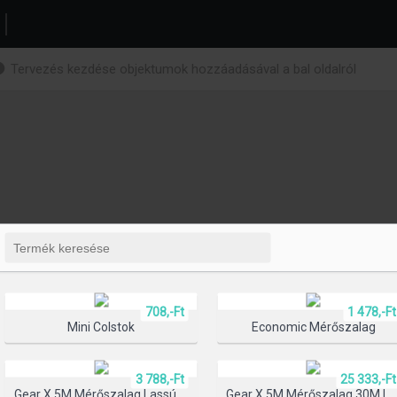
Tervezés kezdése objektumok hozzáadásával a bal oldalról
708,-Ft
1 478,-Ft
Mini Colstok
Economic Mérőszalag
3 788,-Ft
25 333,-Ft
Gear X 5M Mérőszalag Lassú/gyors Visszahúzó Funkcióval
Gear X 5M Mérőszalag 30M Lézerre