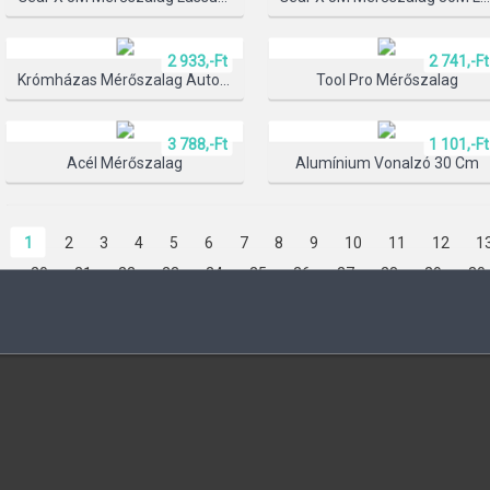
2 933,-Ft
2 741,-Ft
TERMÉK KIV
Krómházas Mérőszalag Automata Blokkolóval
Tool Pro Mérőszalag
3 788,-Ft
1 101,-Ft
Acél Mérőszalag
Alumínium Vonalzó 30 Cm
1
2
3
4
5
6
7
8
9
10
11
12
1
20
21
22
23
24
25
26
27
28
29
30
37
38
39
40
41
42
43
44
45
46
47
54
55
56
57
58
59
60
61
62
63
64
71
72
73
74
75
76
77
78
79
80
81
88
89
90
91
92
93
94
95
96
97
9
104
105
106
107
108
109
110
111
112
118
119
120
121
122
123
124
125
126
132
133
134
135
136
137
138
139
140