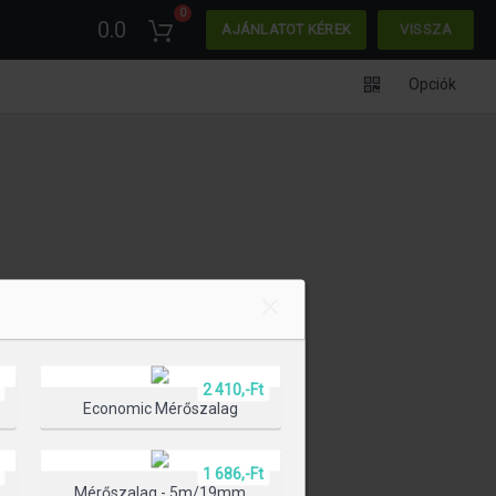
0
0.0
AJÁNLATOT KÉREK
VISSZA
Opciók
2 410,-Ft
Economic Mérőszalag
1 686,-Ft
l
Mérőszalag - 5m/19mm