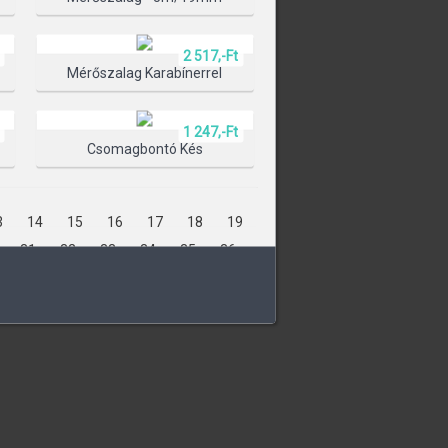
2 517,-Ft
ÁLASZTÁSA
Mérőszalag Karabínerrel
1 247,-Ft
Csomagbontó Kés
3
14
15
16
17
18
19
31
32
33
34
35
36
48
49
50
51
52
53
65
66
67
68
69
70
82
83
84
85
86
87
8
99
100
101
102
103
113
114
115
116
117
127
128
129
130
131
141
142
143
144
145