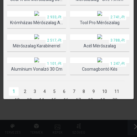
TERMÉK KIVÁLASZTÁSA
2 933,-Ft
2 741,-Ft
Krómházas Mérőszalag Automata Blokkolóval
Tool Pro Mérőszalag
2 517,-Ft
3 788,-Ft
Mérőszalag Karabínerrel
Acél Mérőszalag
1 101,-Ft
1 247,-Ft
Alumínium Vonalzó 30 Cm
Csomagbontó Kés
1
2
3
4
5
6
7
8
9
10
11
12
13
14
15
16
17
18
19
20
21
22
23
24
25
26
27
28
29
30
31
32
33
34
35
36
37
38
39
40
41
42
43
44
45
46
47
TERVEZÉS
TERMÉK
KÉPEK
SZÖVEG
48
49
50
51
52
53
54
55
56