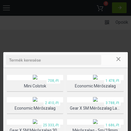
0
Opciók
708,-Ft
1 478,-Ft
Mini Colstok
Economic Mérőszalag
2 410,-Ft
3 788,-Ft
Economic Mérőszalag
Gear X 5M Mérőszalag Lassú/gyors Visszahúzó Funkcióval
25 333,-Ft
1 686,-Ft
Gear X 5M Mérőszalag 30M Lézerrel
Mérőszalag - 5m/19mm