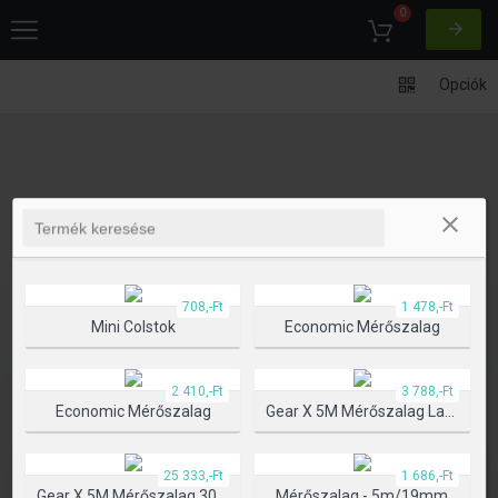
0
Opciók
708,-Ft
1 478,-Ft
Mini Colstok
Economic Mérőszalag
2 410,-Ft
3 788,-Ft
Economic Mérőszalag
Gear X 5M Mérőszalag Lassú/gyors Visszahúzó Funkcióval
25 333,-Ft
1 686,-Ft
Gear X 5M Mérőszalag 30M Lézerrel
Mérőszalag - 5m/19mm