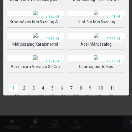
TERMÉK KIVÁLASZTÁSA
2 933,-Ft
2 741,-Ft
Krómházas Mérőszalag Automata Blokkolóval
Tool Pro Mérőszalag
2 517,-Ft
3 788,-Ft
Mérőszalag Karabínerrel
Acél Mérőszalag
1 101,-Ft
1 247,-Ft
Alumínium Vonalzó 30 Cm
Csomagbontó Kés
1
2
3
4
5
6
7
8
9
10
11
12
13
14
15
16
17
18
19
20
21
22
23
24
25
26
27
28
29
30
31
32
33
34
35
36
37
38
39
40
41
42
43
44
45
46
47
TERVEZÉS
TERMÉK
KÉPEK
SZÖVEG
48
49
50
51
52
53
54
55
56