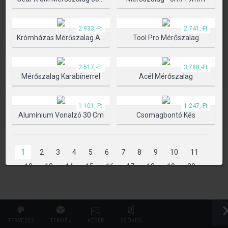
TERMÉK KIVÁLASZTÁSA
2 933,-Ft
2 741,-Ft
Krómházas Mérőszalag Automata Blokkolóval
Tool Pro Mérőszalag
2 517,-Ft
3 788,-Ft
Mérőszalag Karabínerrel
Acél Mérőszalag
1 101,-Ft
1 247,-Ft
Alumínium Vonalzó 30 Cm
Csomagbontó Kés
1
2
3
4
5
6
7
8
9
10
11
12
13
14
15
16
17
18
19
20
21
22
23
24
25
26
27
28
29
30
31
32
33
34
35
36
37
38
39
40
41
42
43
44
45
46
47
TERVEZÉS
TERMÉK
KÉPEK
SZÖVEG
48
49
50
51
52
53
54
55
56