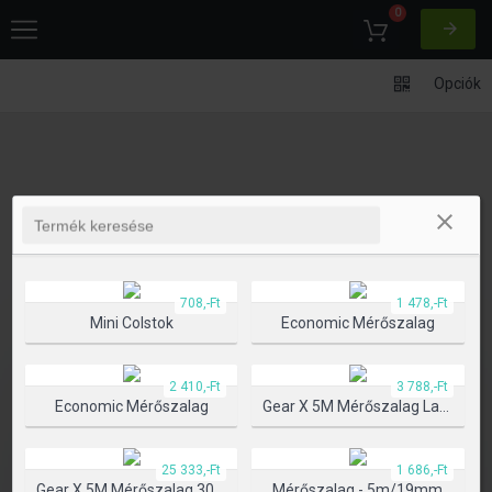
0
Opciók
708,-Ft
1 478,-Ft
Mini Colstok
Economic Mérőszalag
2 410,-Ft
3 788,-Ft
Economic Mérőszalag
Gear X 5M Mérőszalag Lassú/gyors Visszahúzó Funkcióval
25 333,-Ft
1 686,-Ft
Gear X 5M Mérőszalag 30M Lézerrel
Mérőszalag - 5m/19mm