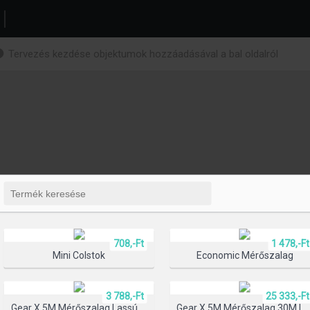
Tervezés kezdése objektumok hozzáadásával a bal oldalról
708,-Ft
1 478,-Ft
Mini Colstok
Economic Mérőszalag
3 788,-Ft
25 333,-Ft
Gear X 5M Mérőszalag Lassú/gyors Visszahúzó Funkcióval
Gear X 5M Mérőszalag 30M Lézerre