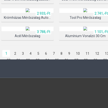
2 933,-Ft
2 741,-Ft
TERMÉK KIV
Krómházas Mérőszalag Automata Blokkolóval
Tool Pro Mérőszalag
3 788,-Ft
1 101,-Ft
Acél Mérőszalag
Alumínium Vonalzó 30 Cm
1
2
3
4
5
6
7
8
9
10
11
12
1
20
21
22
23
24
25
26
27
28
29
30
37
38
39
40
41
42
43
44
45
46
47
54
55
56
57
58
59
60
61
62
63
64
71
72
73
74
75
76
77
78
79
80
81
88
89
90
91
92
93
94
95
96
97
9
104
105
106
107
108
109
110
111
112
118
119
120
121
122
123
124
125
126
132
133
134
135
136
137
138
139
140