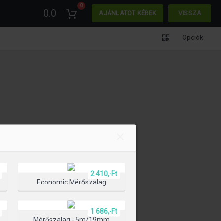
0
0.0
AJÁNLATOT KÉREK
VISSZA
Opciók
2 410,-Ft
Economic Mérőszalag
1 686,-Ft
l
Mérőszalag - 5m/19mm