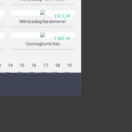
2 517,-Ft
ÁLASZTÁSA
Mérőszalag Karabínerrel
1 247,-Ft
Csomagbontó Kés
3
14
15
16
17
18
19
31
32
33
34
35
36
48
49
50
51
52
53
65
66
67
68
69
70
82
83
84
85
86
87
8
99
100
101
102
103
113
114
115
116
117
127
128
129
130
131
141
142
143
144
145