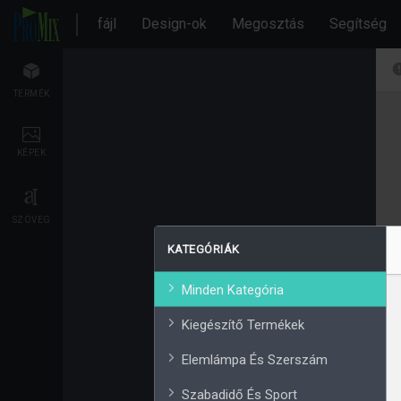
fájl
Design-ok
Megosztás
Segítség
TERMÉK
KÉPEK
SZÖVEG
KATEGÓRIÁK
Minden Kategória
Kiegészítő Termékek
Elemlámpa És Szerszám
Szabadidő És Sport