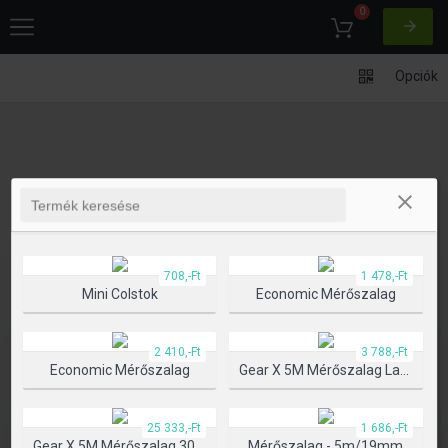
0
Opciók
708,-Ft
1 478,-Ft
Mini Colstok
Economic Mérőszalag
2 410,-Ft
3 788,-Ft
Economic Mérőszalag
Gear X 5M Mérőszalag Lassú/gyors Visszahúzó Funkcióval
25 333,-Ft
1 686,-Ft
Gear X 5M Mérőszalag 30M Lézerrel
Mérőszalag - 5m/19mm