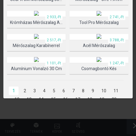
TERMÉK KIVÁLASZTÁSA
2 933,-Ft
2 741,-Ft
Krómházas Mérőszalag Automata Blokkolóval
Tool Pro Mérőszalag
2 517,-Ft
3 788,-Ft
Mérőszalag Karabínerrel
Acél Mérőszalag
1 101,-Ft
1 247,-Ft
Alumínium Vonalzó 30 Cm
Csomagbontó Kés
1
2
3
4
5
6
7
8
9
10
11
12
13
14
15
16
17
18
19
20
21
22
23
24
25
26
27
28
29
30
31
32
33
34
35
36
37
38
39
40
41
42
43
44
45
46
47
TERVEZÉS
TERMÉK
KÉPEK
SZÖVEG
48
49
50
51
52
53
54
55
56