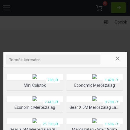
0
Opciók
708,-Ft
1 478,-Ft
Mini Colstok
Economic Mérőszalag
2 410,-Ft
3 788,-Ft
Economic Mérőszalag
Gear X 5M Mérőszalag Lassú/gyors Visszahúzó Funkcióval
25 333,-Ft
1 686,-Ft
Gear X 5M Mérőszalag 30M Lézerrel
Mérőszalag - 5m/19mm