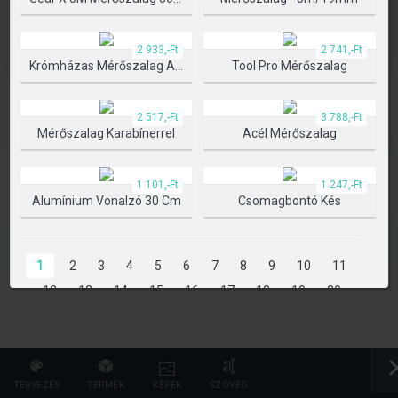
TERMÉK KIVÁLASZTÁSA
2 933,-Ft
2 741,-Ft
Krómházas Mérőszalag Automata Blokkolóval
Tool Pro Mérőszalag
2 517,-Ft
3 788,-Ft
Mérőszalag Karabínerrel
Acél Mérőszalag
1 101,-Ft
1 247,-Ft
Alumínium Vonalzó 30 Cm
Csomagbontó Kés
1
2
3
4
5
6
7
8
9
10
11
12
13
14
15
16
17
18
19
20
21
22
23
24
25
26
27
28
29
30
31
32
33
34
35
36
37
38
39
40
41
42
43
44
45
46
47
TERVEZÉS
TERMÉK
KÉPEK
SZÖVEG
48
49
50
51
52
53
54
55
56