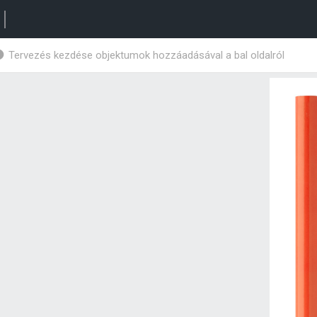
Tervezés kezdése objektumok hozzáadásával a bal oldalról