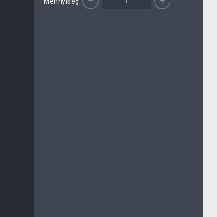
Mennyiség:
*