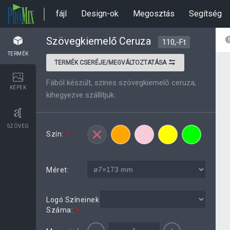
fájl
Design-ok
Megosztás
Segítség
Szövegkiemelő Ceruza
110,-Ft
TERMÉK
TERMÉK CSERÉJE/MEGVÁLTOZTATÁSA
Fából készült, színes szövegkiemelő ceruza,
KÉPEK
kihegyezve szállítjuk.
SZÖVEG
Szín:
*
Méret:
Logó Színeinek
Száma:
*