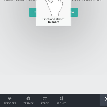
HIBA, NINCS KONFIGURÁCIÓ A VÁLASZTOTT TERMÉKHEZ
TERMÉK KIVÁLASZTÁSA
TERVEZÉS
TERMÉK
KÉPEK
SZÖVEG