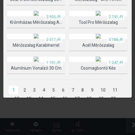
TERMÉK KIVÁLASZTÁSA
2 933,-Ft
2 741,-Ft
Krómházas Mérőszalag Automata Blokkolóval
Tool Pro Mérőszalag
2 517,-Ft
3 788,-Ft
Mérőszalag Karabínerrel
Acél Mérőszalag
1 101,-Ft
1 247,-Ft
Alumínium Vonalzó 30 Cm
Csomagbontó Kés
1
2
3
4
5
6
7
8
9
10
11
12
13
14
15
16
17
18
19
20
21
22
23
24
25
26
27
28
29
30
31
32
33
34
35
36
37
38
39
40
41
42
43
44
45
46
47
TERVEZÉS
TERMÉK
KÉPEK
SZÖVEG
48
49
50
51
52
53
54
55
56