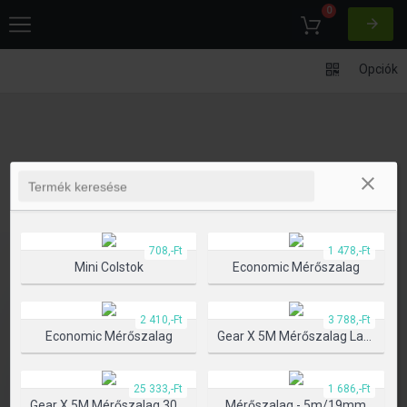
0
Opciók
708,-Ft
1 478,-Ft
Mini Colstok
Economic Mérőszalag
2 410,-Ft
3 788,-Ft
Economic Mérőszalag
Gear X 5M Mérőszalag Lassú/gyors Visszahúzó Funkcióval
25 333,-Ft
1 686,-Ft
Gear X 5M Mérőszalag 30M Lézerrel
Mérőszalag - 5m/19mm